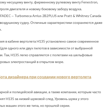
ому несущему винту, фирменному рулевому винту Fenestron,
оля двигателя и новому боковому забору воздуха.
 FADEC ‒ Turbomeca Arrius 2B2PLUS или Pratt & Whitney Canada
воздушному судну. Отличные характеристики сохраняются даже
.
ия в кабине вертолета H135 установлено самое современное
(для одного или двух пилотов в зависимости от выбранной
. Так, H135 легко справляется с полетами на шельфовые
овых электростанций в открытом море.
бота дизайнера при создании нового вертолета
ной и полицейской авиации, а также компании, которым часто
ят H135 за низкий шумовой след. Уровень шума у этого
лых машин этого же типа, но прошлой серии.