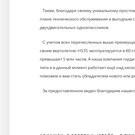
Также, благодаря своему уникальному простом
плане технического обслуживания и выгодным с
двухдвигательных одноклассников.
С учетом всех перечисленных выше преимуществ
своим вертолетом. H135 эксплуатируется в 60 
превышает 5 млн часов. А наша компания гордит
типа и в данный момент работает ещё над неск
поможем и вам стать обладателем нового или рес
За предоставленное видео благодарим нашего х