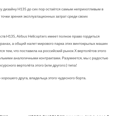
у дизайну H135 до сих пор остаётся самым неприхотливым в
 точки зрения эксплуатационных затрат среди своих
 H135, Airbus Helicopters имеет полное право гордиться
странах, а общий налет мирового парка этих винтокрылых машин
ся тем, что поставила на российский рынок Х вертолётов этого
олькими аналогичными контрактами. Разумеется, мы с радостью
урсного вертолёта этого (или другого:) типа!
орошего друга, владельца этого чудесного борта.