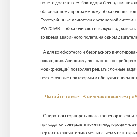
полета достигаются благодаря бесподшипников
обновленному программному обеспечению контр
Газотурбинные двигатели с установкой системы
PW206BB ‒ обеспечивают высокую надежность 
во время аварийного полета на одном двигателе
А для комфортного и безопасного пилотирован
оснащение. Авионика для полетов по приборам 
модификации) позволяет решать сложные задачи
нефтегазовые платформы и обслуживанием ветр
Читайте также:
В чем заключается ра
Операторы корпоративного транспорта, санитар
приходится совершать полеты над городами, цен
вертолета значительно меньше, чем у винтокры