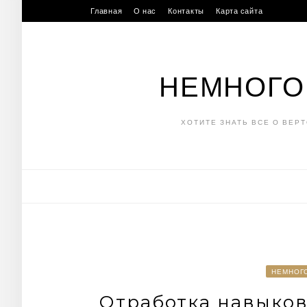
Skip
Главная
О нас
Контакты
Карта сайта
to
content
НЕМНОГО
ХОТИТЕ ЗНАТЬ ВСЕ О ВЕР
НЕМНОГ
Отработка навыков