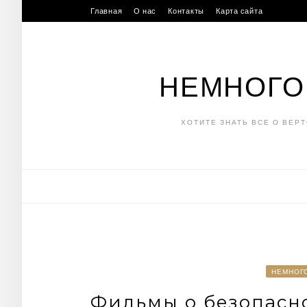
Skip
Главная
О нас
Контакты
Карта сайта
to
content
НЕМНОГО
ХОТИТЕ ЗНАТЬ ВСЕ О ВЕР
НЕМНОГ
Фильмы о безопасно