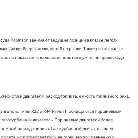
суда Robinson занимают ведущие позиции в классе легких
высоких крейсерских скоростей на рынке. Также винтокрылые
ов по показателю дальности полетов и уж точно превосходят
ктеристики двигателя, расход топлива, емкость топливного бака.
двигатель. Типы R22 и R44 Raven II оснащаются поршневыми
я газотурбинный двигатель. Поршневые двигатели более
ономный расход топлива. Газотурбинный двигатель легче
 полета, но потребляет больше горючего по сравнению с