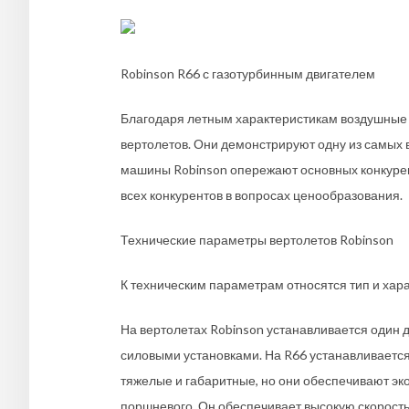
Robinson R66 с газотурбинным двигателем
Благодаря летным характеристикам воздушные 
вертолетов. Они демонстрируют одну из самых 
машины Robinson опережают основных конкурент
всех конкурентов в вопросах ценообразования.
Технические параметры вертолетов Robinson
К техническим параметрам относятся тип и хара
На вертолетах Robinson устанавливается один 
силовыми установками. На R66 устанавливаетс
тяжелые и габаритные, но они обеспечивают эк
поршневого. Он обеспечивает высокую скорость