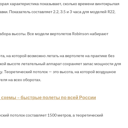
торая характеристика показывает, сколько времени винтокрылая
ки. Показатель составляет 2.2, 3.5 и 3 часа для моделей R22,
абора высоты. Все модели вертолетов Robinson набирают
а, на которой возможно летать на вертолете на практике без
еской высоте летательный аппарат сохраняет запас мощности для
ду. Теоретический потолок — это высота, на которой воздушное
еля на всех оборотах.
 схемы – быстрые полеты по всей России
ский потолок составляет 1500 метров, а теоретический