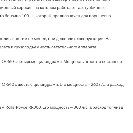
ационный керосин, на котором работают газотурбинные
ого бензина 100 LL, который предназначен для поршневых
лива, но тем не менее, они дешевле в эксплуатации. На
олета и грузоподъемность летательного аппарата.
g O-360 с четырьмя цилиндрами. Мощность агрегата составляет
 IO-540 с шестью цилиндрами. Его мощность ‒ 260 л/с, а расход
 Rolls-Royce RR300. Его мощность ‒ 300 л/с, а расход топлива