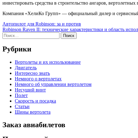
инвестировать средства в строительство ангаров, вертолетных
Компания «ХелиКо Групп» — официальный дилер и сервисный 
Навигация
Автопилот для Robinson: за и против
Robinson Raven II: технические характеристики и область испо
по
Найти:
записям
Рубрики
Вертолеты и их использование
Двигатель
Интересно знать
Немного о вертолетах
Немного об управлении вертолетом
Несущий винт
Полет
Скорость и посадка
Статьи
Шины вертолета
Заказ авиабилетов