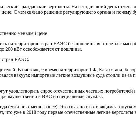
егкие гражданские вертолеты. На сегодняшний день отмена дей
цене. С чем связано решение регулирующего органа и почему 
ственно меньшей цене
зить на территорию стран ЕАЭС без пошлины вертолеты с массо
до 200 кВт освобождается от пошлины.
х стран ЕАЭС.
телей. В настоящее время на территории РФ, Казахстана, Бело
зовался вакуум: импортные легкие воздушные суда стоили из-за
гут удовлетворить спрос отечественных частных потребителей 
я преимущественно в ВВС и специальные службы.
года (если не отменят ранее). Это связано с готовящимся запус
, что уже в 2018 году первые отечественные легкие вертолеты в