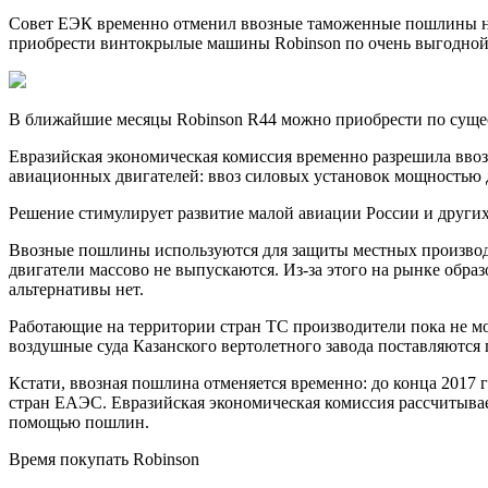
Совет ЕЭК временно отменил ввозные таможенные пошлины на л
приобрести винтокрылые машины Robinson по очень выгодной 
В ближайшие месяцы Robinson R44 можно приобрести по суще
Евразийская экономическая комиссия временно разрешила вво
авиационных двигателей: ввоз силовых установок мощностью 
Решение стимулирует развитие малой авиации России и други
Ввозные пошлины используются для защиты местных производи
двигатели массово не выпускаются. Из-за этого на рынке обра
альтернативы нет.
Работающие на территории стран ТС производители пока не мо
воздушные суда Казанского вертолетного завода поставляютс
Кстати, ввозная пошлина отменяется временно: до конца 2017 
стран ЕАЭС. Евразийская экономическая комиссия рассчитывает
помощью пошлин.
Время покупать Robinson