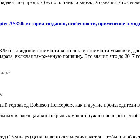
опадают под правила беспошлинного ввоза. Это значит, что се
copter AS350: история создания, особенности, применение и м
 % от заводской стоимости вертолета и стоимости упаковки, до
рата, включая таможенную пошлину. Это значит, что до 2017 го
слах?
ны
ый год завод Robinson Helicopters, как и другие производители 
альным владельцам винтокрылых машин нужно поспешить, чтобы
од (15 января) цена на вертолет увеличивается. Чтобы приобрест