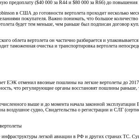
ю предоплату ($40 000 за R44 и $80 000 за R66) до повышения 
binson в США до готовности вертолета проходит несколько меся
аниями покупателя. Важно понимать, что большое количество за
ртолета будет тем меньше, чем раньше был подписан договор ку
ского облета вертолета он частично разбирается и упаковывается
одит таможенная очистка и транспортировка вертолета непосредс
вет ЕЭК отменил ввозные пошлины на легкие вертолеты до 2017 
ятность, что регулирующие органы восстановят пошлины раньше, 
ечисленного выше и до момента начала законной эксплуатации В
на воздушное судно, Свидетельства о регистрации и СЛГ (серти
 вертолеты
 инфраструктуры легкой авиации в РФ и других странах ТС. С