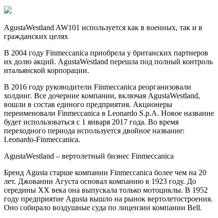
AgustaWestland AW101 используется как в военных, так и в
гражданских целях
В 2004 году Finmeccanica приобрела у британских партнеров
их долю акций. AgustaWestland перешла под полный контроль
итальянской корпорации.
В 2016 году руководители Finmeccanica реорганизовали
холдинг. Все дочерние компании, включая AgustaWestland,
вошли в состав единого предприятия. Акционеры
переименовали Finmeccanica в Leonardo S.p.A. Новое название
будет использоваться с 1 января 2017 года. Во время
переходного периода используется двойное название:
Leonardo-Finmeccanica.
AgustaWestland – вертолетный бизнес Finmeccanica
Бренд Agusta старше компании Finmeccanica более чем на 20
лет. Джованни Агуста основал компанию в 1923 году. До
середины XX века она выпускала только мотоциклы. В 1952
году предприятие Agusta вышло на рынок вертолетостроения.
Оно собирало воздушные суда по лицензии компании Bell.