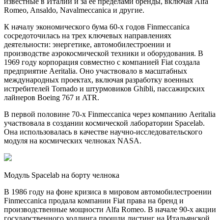
известные в Италии и за ее пределами бренды, включая Alfa
Romeo, Ansaldo, Navalmeccanica и другие.
К началу экономического бума 60-х годов Finmeccanica
сосредоточилась на трех ключевых направлениях
деятельности: энергетике, автомобилестроении и
производстве аэрокосмической техники и оборудования. В
1969 году корпорация совместно с компанией Fiat создала
предприятие Aeritalia. Оно участвовало в масштабных
международных проектах, включая разработку военных
истребителей Tornado и штурмовиков Ghibli, пассажирских
лайнеров Boeing 767 и ATR.
В первой половине 70-х Finmeccanica через компанию Aeritalia
участвовала в создании космической лаборатории Spacelab.
Она использовалась в качестве научно-исследовательского
модуля на космических челноках NASA.
Модуль Spacelab на борту челнока
В 1986 году на фоне кризиса в мировом автомобилестроении
Finmeccanica продала компании Fiat права на бренд и
производственные мощности Alfa Romeo. В начале 90-х акции
государственного холдинга прошли листинг на Итальянской