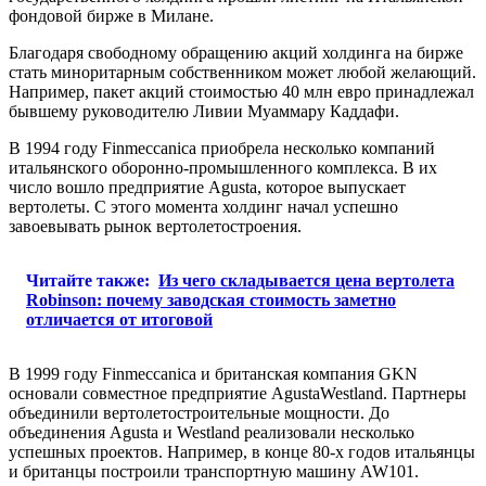
фондовой бирже в Милане.
Благодаря свободному обращению акций холдинга на бирже
стать миноритарным собственником может любой желающий.
Например, пакет акций стоимостью 40 млн евро принадлежал
бывшему руководителю Ливии Муаммару Каддафи.
В 1994 году Finmeccanica приобрела несколько компаний
итальянского оборонно-промышленного комплекса. В их
число вошло предприятие Agusta, которое выпускает
вертолеты. С этого момента холдинг начал успешно
завоевывать рынок вертолетостроения.
Читайте также:
Из чего складывается цена вертолета
Robinson: почему заводская стоимость заметно
отличается от итоговой
В 1999 году Finmeccanica и британская компания GKN
основали совместное предприятие AgustaWestland. Партнеры
объединили вертолетостроительные мощности. До
объединения Agusta и Westland реализовали несколько
успешных проектов. Например, в конце 80-х годов итальянцы
и британцы построили транспортную машину AW101.