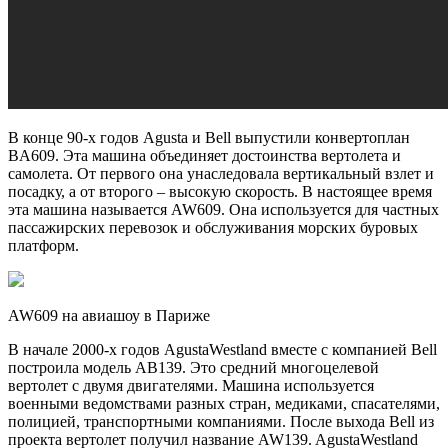
В конце 90-х годов Agusta и Bell выпустили конвертоплан
BA609. Эта машина объединяет достоинства вертолета и
самолета. От первого она унаследовала вертикальный взлет и
посадку, а от второго – высокую скорость. В настоящее время
эта машина называется AW609. Она используется для частных
пассажирских перевозок и обслуживания морских буровых
платформ.
AW609 на авиашоу в Париже
В начале 2000-х годов AgustaWestland вместе с компанией Bell
построила модель AB139. Это средний многоцелевой
вертолет с двумя двигателями. Машина используется
военными ведомствами разных стран, медиками, спасателями,
полицией, транспортными компаниями. После выхода Bell из
проекта вертолет получил название AW139. AgustaWestland