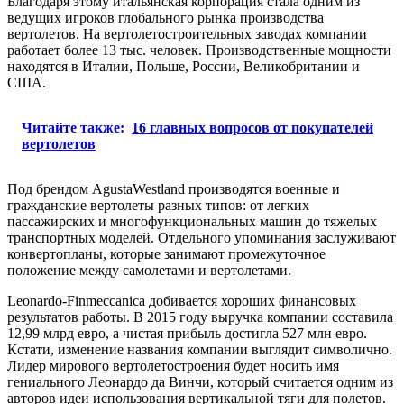
Благодаря этому итальянская корпорация стала одним из
ведущих игроков глобального рынка производства
вертолетов. На вертолетостроительных заводах компании
работает более 13 тыс. человек. Производственные мощности
находятся в Италии, Польше, России, Великобритании и
США.
Читайте также:
16 главных вопросов от покупателей
вертолетов
Под брендом AgustaWestland производятся военные и
гражданские вертолеты разных типов: от легких
пассажирских и многофункциональных машин до тяжелых
транспортных моделей. Отдельного упоминания заслуживают
конвертопланы, которые занимают промежуточное
положение между самолетами и вертолетами.
Leonardo-Finmeccanica добивается хороших финансовых
результатов работы. В 2015 году выручка компании составила
12,99 млрд евро, а чистая прибыль достигла 527 млн евро.
Кстати, изменение названия компании выглядит символично.
Лидер мирового вертолетостроения будет носить имя
гениального Леонардо да Винчи, который считается одним из
авторов идеи использования вертикальной тяги для полетов.