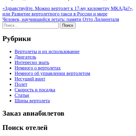
Навигация
«Здравствуйте. Можно вертолет к 17-му километру МКАДа?»,
или Развитие вертолетного такси в России и мире
по
Человек, научившийся летать: памяти Отто Лилиенталя
записям
Найти:
Рубрики
Вертолеты и их использование
Двигатель
Интересно знать
Немного о вертолетах
Немного об управлении вертолетом
Несущий винт
Полет
Скорость и посадка
Статьи
Шины вертолета
Заказ авиабилетов
Поиск отелей